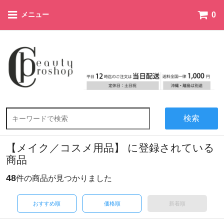
0
メニュー
検索
【メイク／コスメ用品】 に登録されている
商品
48
件の商品が見つかりました
おすすめ順
価格順
新着順