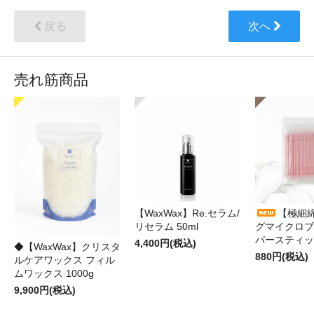
戻る
次へ
売れ筋商品
【WaxWax】Re.セラム/
【極細
リセラム 50ml
グマイクロブ
パースティッ
4,400円(税込)
◆【WaxWax】クリスタ
880円(税込)
ルケアワックス フィル
ムワックス 1000g
9,900円(税込)