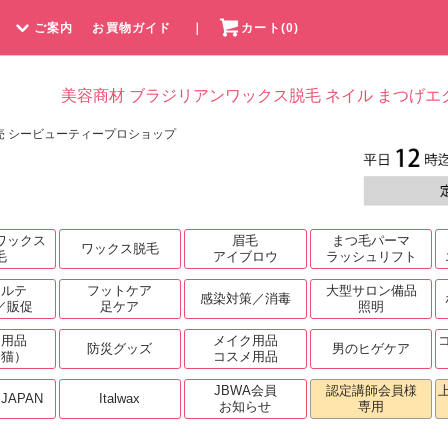
ご案内
お買物ガイド
｜
カート(0)
美容商材 ブラジリアンワックス脱毛 ネイル まつげエ
売 シービューティープロショップ
ワックス
眉毛
まつ毛パーマ
ワックス脱毛
毛
アイブロウ
ラッシュリフト
カルテ
フットケア
大型サロン備品
感染対策／消毒
／販促
足ケア
照明
ト用品
メイク用品
防災グッズ
男のヒゲケア
・猫）
コスメ用品
JBWA会員
認定講師会員様
.JAPAN
Italwax
お知らせ
専用