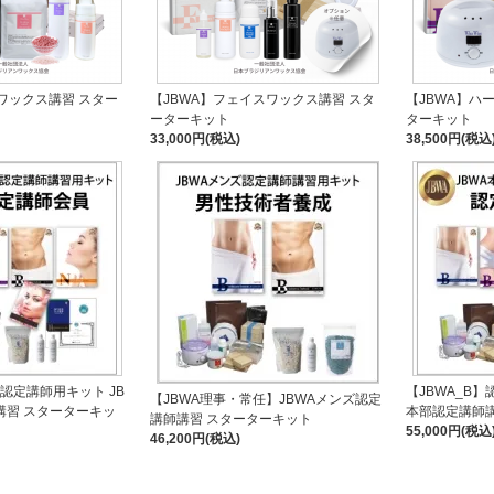
ワックス講習 スター
【JBWA】フェイスワックス講習 スタ
【JBWA】ハ
ーターキット
ターキット
33,000円(税込)
38,500円(税込
級認定講師用キット JB
【JBWA_B】
【JBWA理事・常任】JBWAメンズ認定
講習 スターターキッ
本部認定講師講
講師講習 スターターキット
55,000円(税込
46,200円(税込)