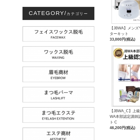
CATEGORY/
カテゴリー
【JBWA】メンズ
ターキット
33,000円(税込)
【JBWA_C】上
WA本部認定講師
ト C
46,200円(税込)