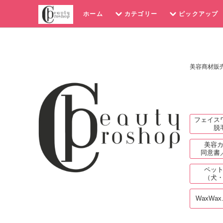
ホーム
カテゴリー
ピックアップ
美容商材販
フェイス
脱
美容
同意書
ペッ
（犬
WaxWax