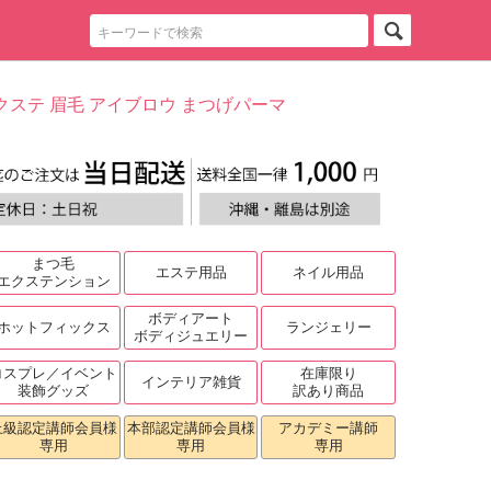
クステ 眉毛 アイブロウ まつげパーマ
まつ毛
エステ用品
ネイル用品
エクステンション
ボディアート
ホットフィックス
ランジェリー
ボディジュエリー
コスプレ／イベント
在庫限り
インテリア雑貨
装飾グッズ
訳あり商品
上級認定講師会員様
本部認定講師会員様
アカデミー講師
専用
専用
専用