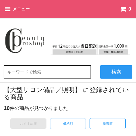
0
メニュー
検索
【大型サロン備品／照明】 に登録されてい
る商品
10
件の商品が見つかりました
おすすめ順
価格順
新着順