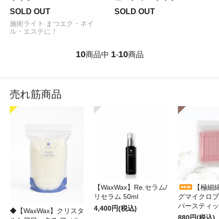
SOLD OUT
SOLD OUT
施術ライト まつエク・ネイ
ル・エステに！
10
1
10
商品中
-
商品
売れ筋商品
【WaxWax】Re.セラム/
【極細
リセラム 50ml
グマイクロブ
パースティッ
4,400円(税込)
◆【WaxWax】クリスタ
880円(税込)