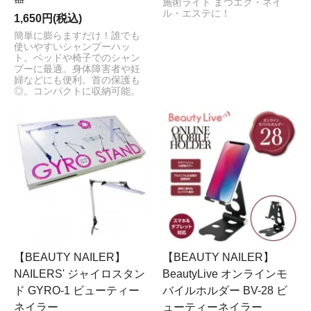
施術ライト まつエク・ネイ
ル・エステに！
1,650円(税込)
簡単に膨らますだけ！誰でも
使いやすいシャンプーハッ
ト。ベッドや椅子でのシャン
プーに最適。身体障害者や妊
婦などにも便利。首の保護も
◎。コンパクトに収納可能。
【BEAUTY NAILER】
【BEAUTY NAILER】
NAILERS' ジャイロスタン
BeautyLive オンラインモ
ド GYRO-1 ビューティー
バイルホルダー BV-28 ビ
ネイラー
ューティーネイラー