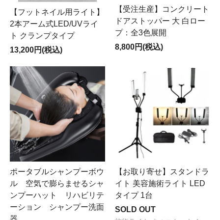
【受注生産】コンクリート
【フットネイル用ライト】
ドアストッパー 大 白ロー
2本アーム式LED/UVライ
プ：全3色展開
ト クランプタイプ
8,800円(税込)
13,200円(税込)
ポータブルシャンプーボウ
【お取り寄せ】スタンドラ
ル 空気で膨らませるシャ
イト 美容施術ライト LED
ンプーハット リハビリテ
タイプ 1台
ーション シャンプー洗面
SOLD OUT
器