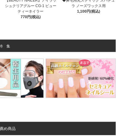
【BEAUTY NAILER】アイラッ
◆鼻毛用丸スティック スパチュ
シュクリアグルー CG-1 ビュー
ラ ノーズワックス用
ティーネイラー
1,100円(税込)
770円(税込)
特 集
薦め商品