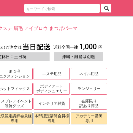
クステ 眉毛 アイブロウ まつげパーマ
まつ毛
エステ用品
ネイル用品
エクステンション
ボディアート
ホットフィックス
ランジェリー
ボディジュエリー
コスプレ／イベント
在庫限り
インテリア雑貨
装飾グッズ
訳あり商品
上級認定講師会員様
本部認定講師会員様
アカデミー講師
専用
専用
専用