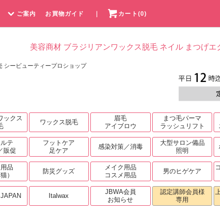
ご案内
お買物ガイド
｜
カート(0)
美容商材 ブラジリアンワックス脱毛 ネイル まつげエ
売 シービューティープロショップ
ワックス
眉毛
まつ毛パーマ
ワックス脱毛
毛
アイブロウ
ラッシュリフト
カルテ
フットケア
大型サロン備品
感染対策／消毒
／販促
足ケア
照明
ト用品
メイク用品
防災グッズ
男のヒゲケア
・猫）
コスメ用品
JBWA会員
認定講師会員様
.JAPAN
Italwax
お知らせ
専用