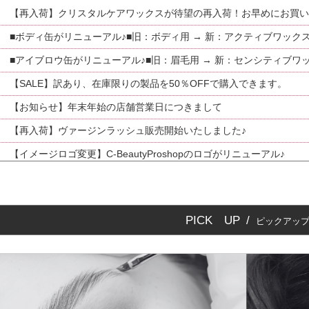
29
【再入荷】クリスタルケアワックスが待望の再入荷！お早めにお買い
01
■ボディ缶がリニューアル♪■旧：ボディ用 → 新：アクティブワック
01
■アイブロウ缶がリニューアル♪■旧：眉毛用 → 新：センシティブワ
30
【SALE】訳あり、在庫限りの製品を50％OFFで購入できます。
16
【お知らせ】年末年始の店舗営業日につきまして
05
【再入荷】ヴァージンラッシュ販売開始いたしました♪
/15 【イメージロゴ変更】C-BeautyProshopのロゴがリニューアル♪
4/01 【定休日変更】2025年4月より、土日祝は定休日となりました。
01
【お知らせ】年末年始休業のお知らせ
PICK UP /
ピックアッ
20
【お知らせ】当日発送締め切り時間が変更になりました
08
【重要】配送料値上げのお詫びとお知らせ（2024/10/15より実施）
21
【価格改定】Italwaxの一部製品価格が変更になります
20
【再販決定】2024.02～フィルムワックスゴールド販売再開！