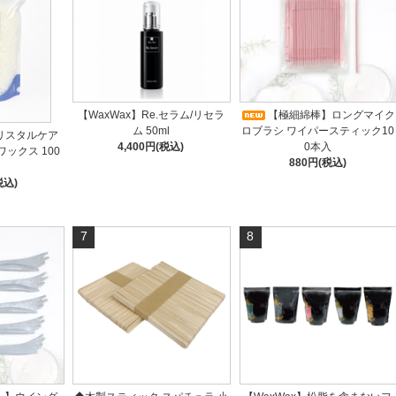
【WaxWax】Re.セラム/リセラ
【極細綿棒】ロングマイク
ム 50ml
ロブラシ ワイパースティック10
クリスタルケア
4,400円(税込)
0本入
ックス 100
880円(税込)
税込)
7
8