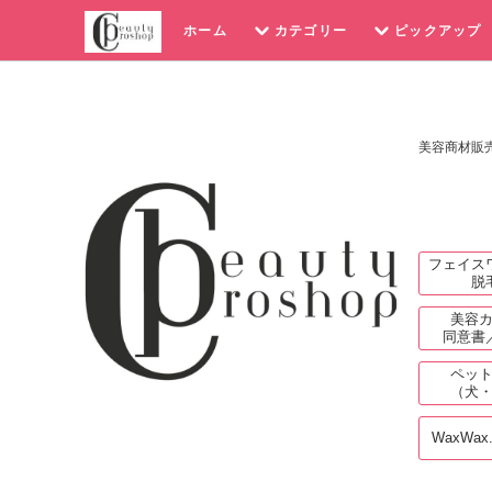
ホーム
カテゴリー
ピックアップ
美容商材販
フェイス
脱
美容
同意書
ペッ
（犬
WaxWax