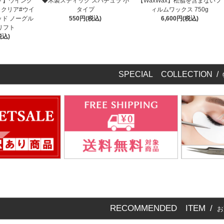
ト】ウイング
◆木製スティック スパチュラ 小
【WaxWax】松脂を含まないフ
 クリア#ウイ
タイプ
ィルムワックス 750g
ッド ノーグル
550円(税込)
6,600円(税込)
リフト
税込)
SPECIAL COLLECTION /
RECOMMENDED ITEM /
お