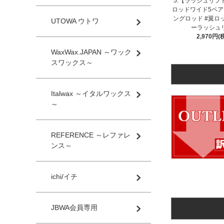
5.【ラッシュリフ
ロッドワイド5ペア
ングロッド #翼ロ
UTOWA ウトワ
ーラッシュ
2,970円(
WaxWax.JAPAN ～ワック
スワックス～
Italwax ～イタルワックス
～
REFERENCE ～レファレ
ンス～
ichi/イチ
JBWA会員専用