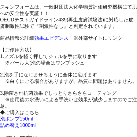
スキンフォームは、一般財団法人化学物質評価研究機構にて肌
への安全性を実証！！
OECDテストガイドライン439(再生皮膚試験法)に対応した皮
膚刺激性試験で『刺激性なし』と判定されています。
商品情報の詳細
効果エビデンス
※外部サイトにリンク
【ご使用方法】
1.ノズルを軽く押してジェルを手に取ります
※パール大(泡の場合はワンプッシュ
2.泡を手になじませるように全体に広げます
※白くにごる場合がありますが、品質に問題はありません。
3.除菌され抗菌効果でしっとりさらさらコーティング
※使用後の水洗いによる手洗いは効果が減少しますのでご注
意。
◆ご購入はこちら
泡ポンプ150ml
詰め替え1000ml