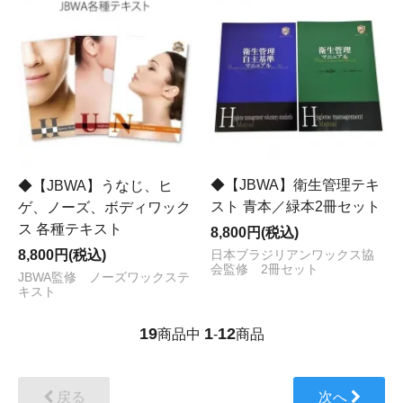
◆【JBWA】衛生管理テキ
◆【JBWA】うなじ、ヒ
スト 青本／緑本2冊セット
ゲ、ノーズ、ボディワック
ス 各種テキスト
8,800円(税込)
8,800円(税込)
日本ブラジリアンワックス協
会監修 2冊セット
JBWA監修 ノーズワックステ
キスト
19
1
12
商品中
-
商品
戻る
次へ