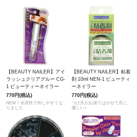
【BEAUTY NAILER】アイ
【BEAUTY NAILER】粘着
ラッシュクリアグルー CG-
剤 10ml NEN-1 ビューティ
1 ビューティーネイラー
ーネイラー
770円(税込)
770円(税込)
NEW！水溶性で外しやすくな
つけ爪がお湯ではがせて爪に
りました
優しい♪