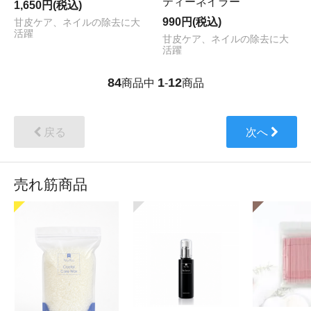
ティーネイラー
1,650円(税込)
990円(税込)
甘皮ケア、ネイルの除去に大
活躍
甘皮ケア、ネイルの除去に大
活躍
84
1
12
商品中
-
商品
戻る
次へ
売れ筋商品