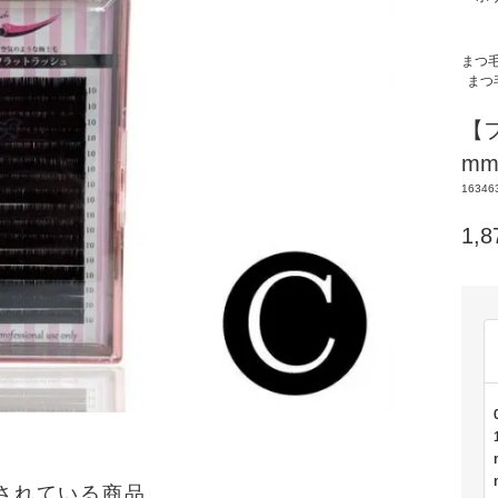
まつ
まつ
【フ
m
16346
1,
されている商品