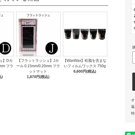
ュ】Dカ
【フラットラッシュ】Jカ
【WaxWax】松脂を含まな
0mm フラ
ール 0.15mm/0.20mm フラ
いフィルムワックス 750g
ト
ットマット
6,600円(税込)
込)
1,870円(税込)
オ
返
特