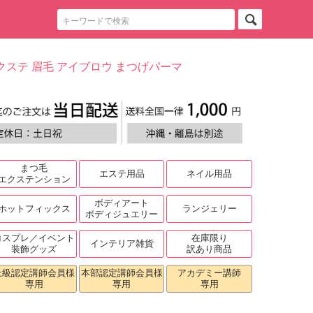
クステ 眉毛 アイブロウ まつげパーマ
まつ毛
エステ用品
ネイル用品
エクステンション
ボディアート
ホットフィックス
ランジェリー
ボディジュエリー
コスプレ／イベント
在庫限り
インテリア雑貨
装飾グッズ
訳あり商品
上級認定講師会員様
本部認定講師会員様
アカデミー講師
専用
専用
専用