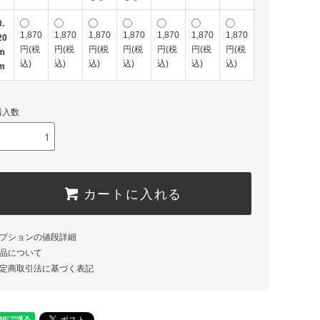
0.
1,870
1,870
1,870
1,870
1,870
1,870
1,870
20
円(税
円(税
円(税
円(税
円(税
円(税
円(税
m
込)
込)
込)
込)
込)
込)
込)
m
購入数
カートに入れる
プションの値段詳細
品について
定商取引法に基づく表記