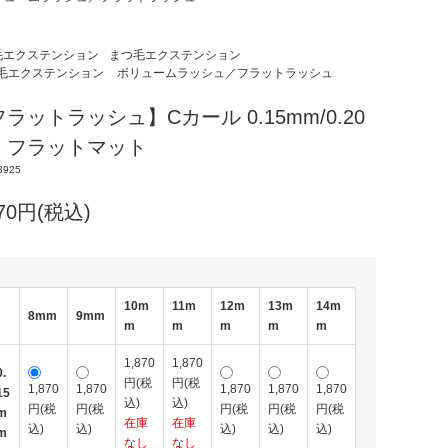
毛エクステンション
まつ毛エクステンション
毛エクステンション
ボリュームラッシュ／フラットラッシュ
ラットラッシュ】Cカール 0.15mm/0.20
m フラットマット
3925
870円(税込)
10m
11m
12m
13m
14m
8mm
9mm
m
m
m
m
m
1,870
1,870
0.
円(税
円(税
1,870
1,870
1,870
1,870
1,870
15
込)
込)
円(税
円(税
円(税
円(税
円(税
m
在庫
在庫
込)
込)
込)
込)
込)
m
なし
なし