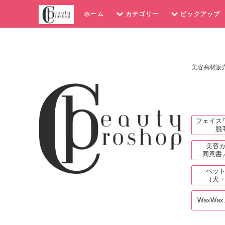
ホーム
カテゴリー
ピックアップ
美容商材販
フェイス
脱
美容
同意書
ペッ
（犬
WaxWax