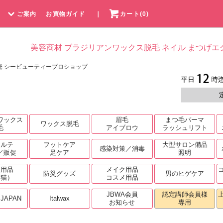
ご案内
お買物ガイド
｜
カート(0)
美容商材 ブラジリアンワックス脱毛 ネイル まつげエ
売 シービューティープロショップ
ワックス
眉毛
まつ毛パーマ
ワックス脱毛
毛
アイブロウ
ラッシュリフト
カルテ
フットケア
大型サロン備品
感染対策／消毒
／販促
足ケア
照明
ト用品
メイク用品
防災グッズ
男のヒゲケア
・猫）
コスメ用品
JBWA会員
認定講師会員様
.JAPAN
Italwax
お知らせ
専用