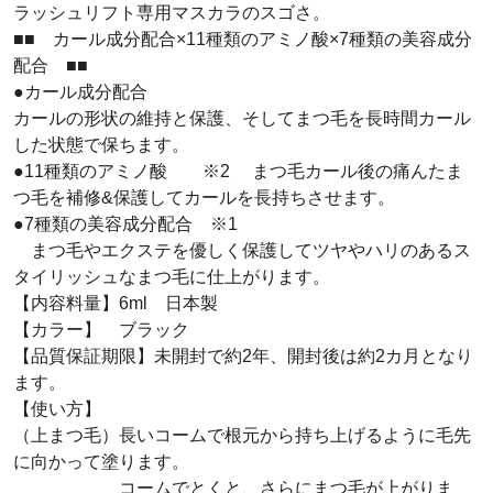
ラッシュリフト専用マスカラのスゴさ。
■■ カール成分配合×11種類のアミノ酸×7種類の美容成分
配合 ■■
●カール成分配合
カールの形状の維持と保護、そしてまつ毛を長時間カール
した状態で保ちます。
●11種類のアミノ酸 ※2 まつ毛カール後の痛んたま
つ毛を補修&保護してカールを長持ちさせます。
●7種類の美容成分配合 ※1
まつ毛やエクステを優しく保護してツヤやハリのあるス
タイリッシュなまつ毛に仕上がります。
【内容料量】6ml 日本製
【カラー】 ブラック
【品質保証期限】未開封で約2年、開封後は約2カ月となり
ます。
【使い方】
（上まつ毛）長いコームで根元から持ち上げるように毛先
に向かって塗ります。
コームでとくと、さらにまつ毛が上がりま