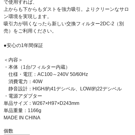
で使用すれば、
上からも下からもダストを強力吸引。よりクリーンなサロ
ン環境を実現します。
吸引力が弱くなったら新しい交換フィルター2DC-2（別
売）をご利用ください。
●安心の1年間保証
＜内容＞
・本体（1台/フィルター内蔵）
仕様・電圧：AC100～240V 50/60Hz
消費電力：40W
静音設計：HIGH/約41デシベル、LOW/約22デシベル
・電源アダプター
単品サイズ：W267×H97×D243mm
単品重量：1166g
MADE IN CHINA
個数