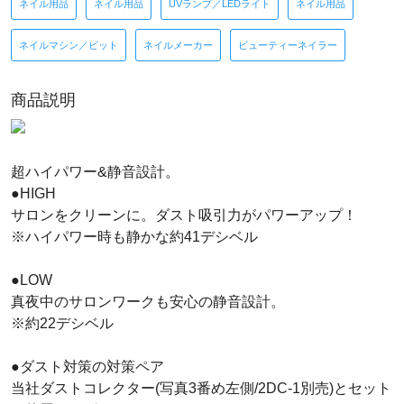
ネイル用品
ネイル用品
UVランプ／LEDライト
ネイル用品
ネイルマシン／ビット
ネイルメーカー
ビューティーネイラー
商品説明
超ハイパワー&静音設計。
●HIGH
サロンをクリーンに。ダスト吸引力がパワーアップ！
※ハイパワー時も静かな約41デシベル
●LOW
真夜中のサロンワークも安心の静音設計。
※約22デシベル
●ダスト対策の対策ペア
当社ダストコレクター(写真3番め左側/2DC-1別売)とセット